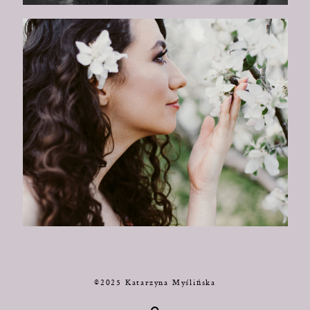
©2025 Katarzyna Myślińska