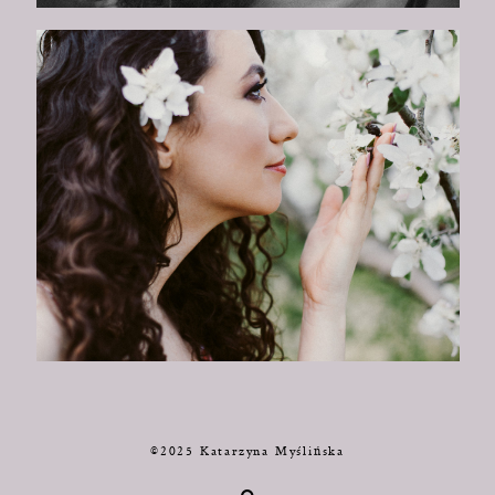
©2025 Katarzyna Myślińska