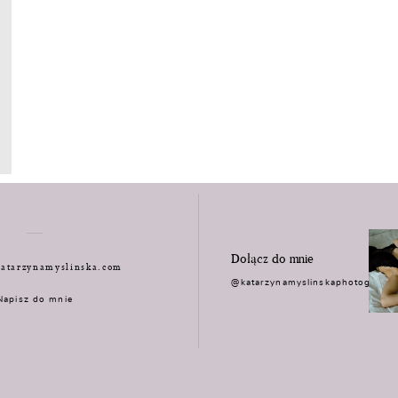
Dołącz do mnie
atarzynamyslinska.com
@katarzynamyslinskaphotograph
Napisz do mnie