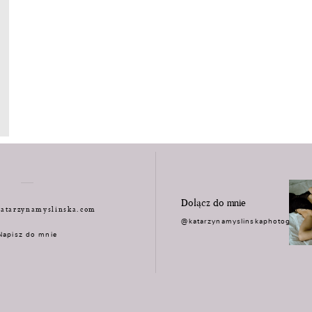
Dołącz do mnie
atarzynamyslinska.com
@katarzynamyslinskaphotograph
Napisz do mnie