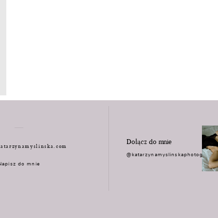
Dołącz do mnie
atarzynamyslinska.com
@katarzynamyslinskaphotograph
Napisz do mnie