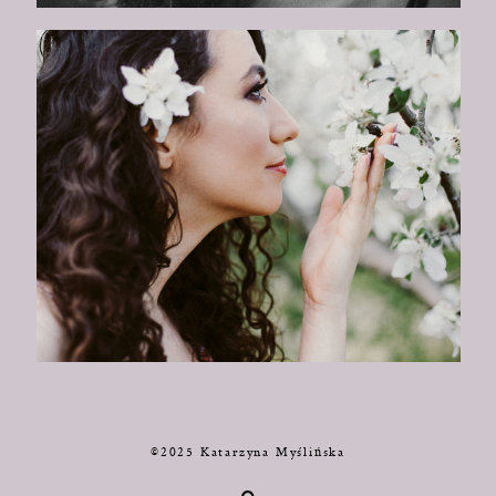
©2025 Katarzyna Myślińska