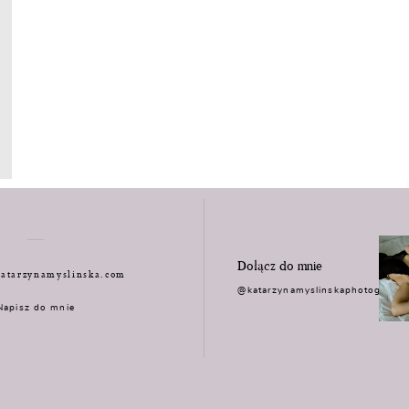
Dołącz do mnie
atarzynamyslinska.com
@katarzynamyslinskaphotograph
Napisz do mnie