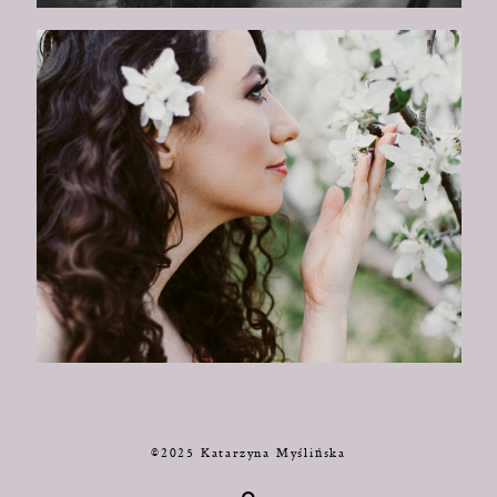
©2025 Katarzyna Myślińska