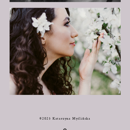
©2025 Katarzyna Myślińska