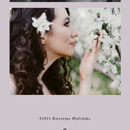
©2025 Katarzyna Myślińska