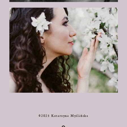
©2025 Katarzyna Myślińska