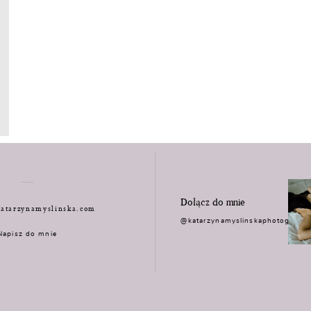
Dołącz do mnie
atarzynamyslinska.com
@katarzynamyslinskaphotograph
Napisz do mnie