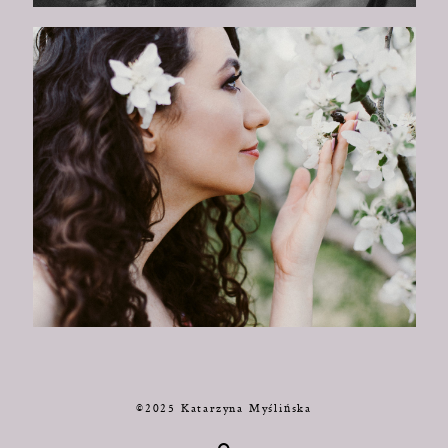
©2025 Katarzyna Myślińska