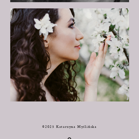
©2025 Katarzyna Myślińska