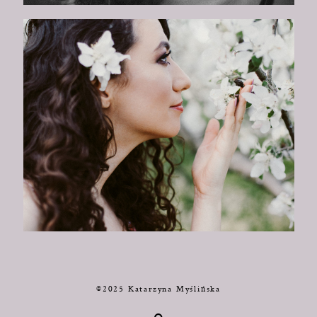
©2025 Katarzyna Myślińska