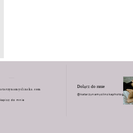
Dołącz do mnie
atarzynamyslinska.com
@katarzynamyslinskaphotograph
Napisz do mnie