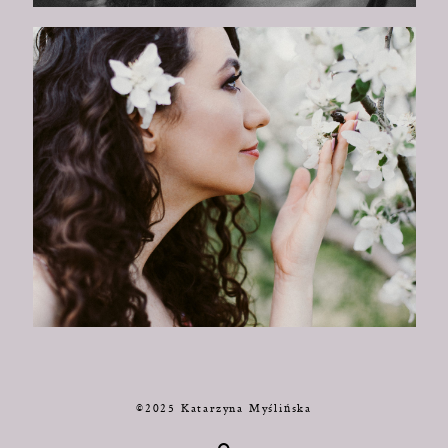
©2025 Katarzyna Myślińska