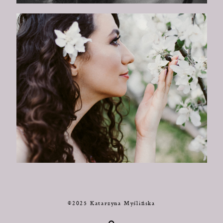
©2025 Katarzyna Myślińska