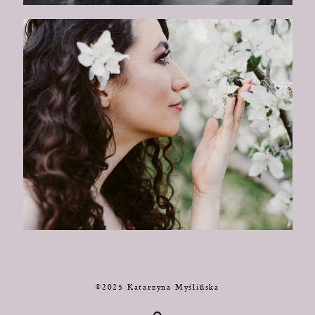
©2025 Katarzyna Myślińska