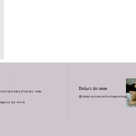
Dołącz do mnie
atarzynamyslinska.com
@katarzynamyslinskaphotograph
Napisz do mnie