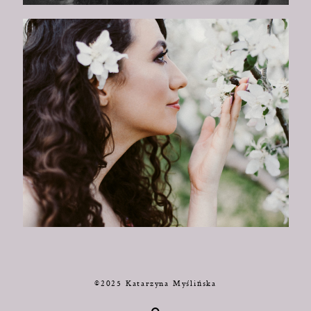
©2025 Katarzyna Myślińska