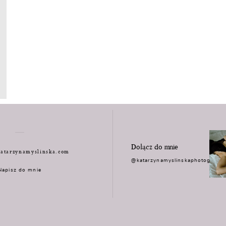
Dołącz do mnie
atarzynamyslinska.com
@katarzynamyslinskaphotograph
Napisz do mnie