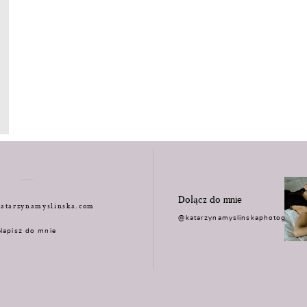
Dołącz do mnie
atarzynamyslinska.com
@katarzynamyslinskaphotograph
Napisz do mnie