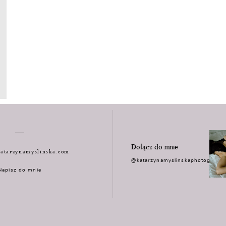
Dołącz do mnie
atarzynamyslinska.com
@katarzynamyslinskaphotograph
Napisz do mnie