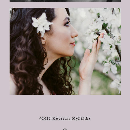
©2025 Katarzyna Myślińska