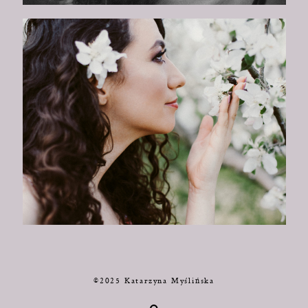
©2025 Katarzyna Myślińska