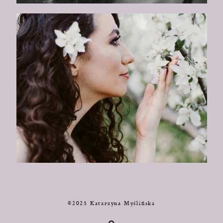
©2025 Katarzyna Myślińska