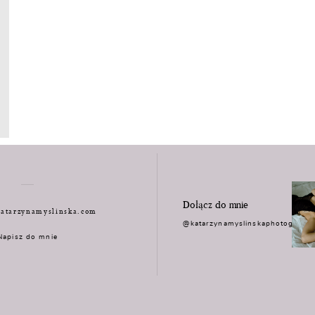
Dołącz do mnie
atarzynamyslinska.com
@katarzynamyslinskaphotograph
Napisz do mnie