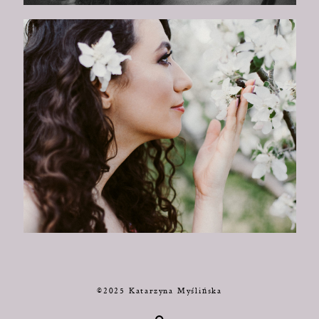
©2025 Katarzyna Myślińska