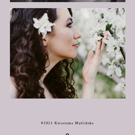
©2025 Katarzyna Myślińska