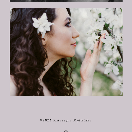
©2025 Katarzyna Myślińska