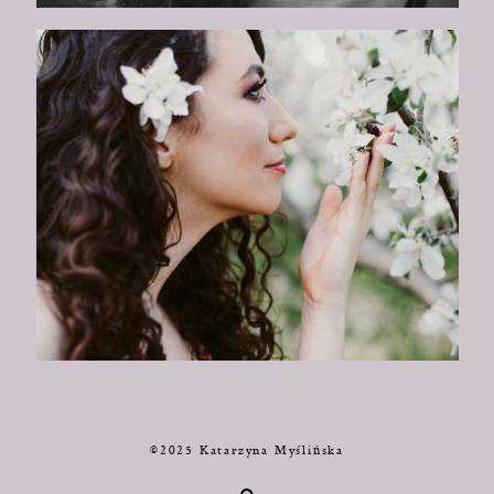
©2025 Katarzyna Myślińska