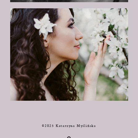
©2025 Katarzyna Myślińska