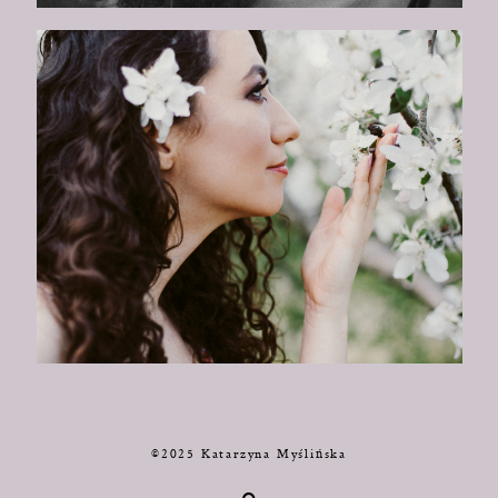
©2025 Katarzyna Myślińska