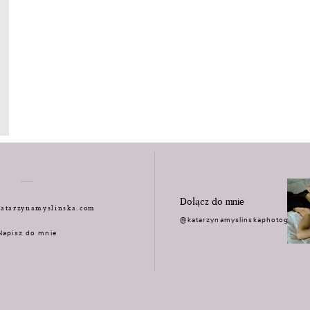
Dołącz do mnie
atarzynamyslinska.com
@katarzynamyslinskaphotograph
Napisz do mnie