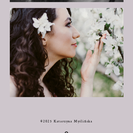
©2025 Katarzyna Myślińska