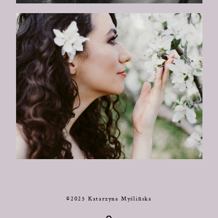
©2025 Katarzyna Myślińska