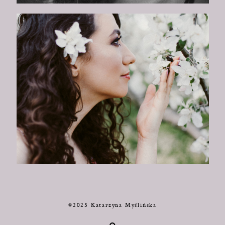
©2025 Katarzyna Myślińska