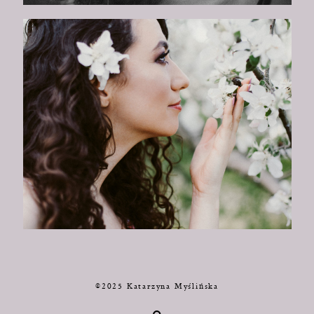
©2025 Katarzyna Myślińska