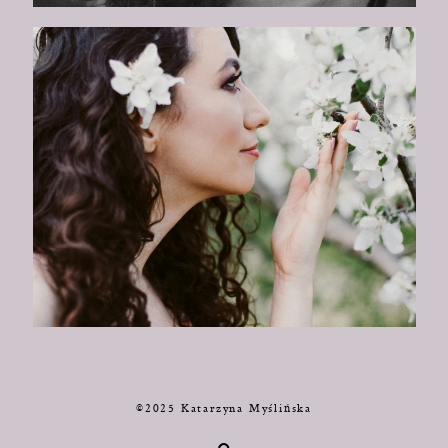
©2025 Katarzyna Myślińska