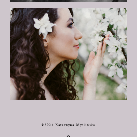
©2025 Katarzyna Myślińska