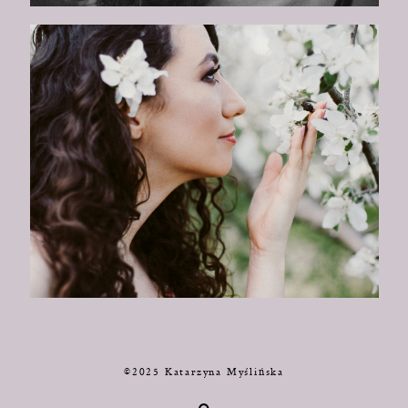
©2025 Katarzyna Myślińska