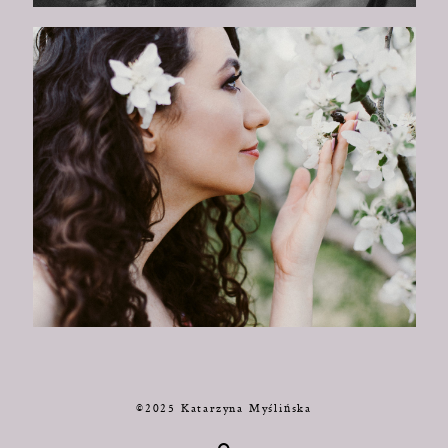
©2025 Katarzyna Myślińska