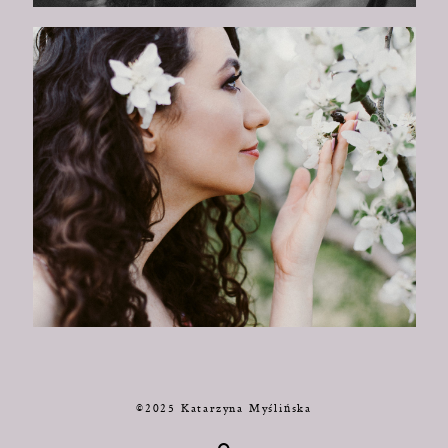
©2025 Katarzyna Myślińska