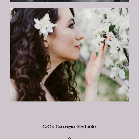
©2025 Katarzyna Myślińska