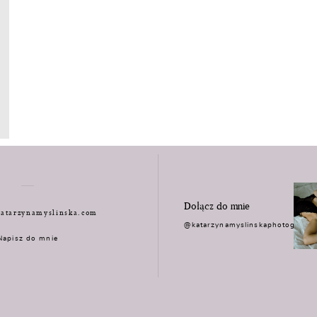
Dołącz do mnie
atarzynamyslinska.com
@katarzynamyslinskaphotograph
Napisz do mnie