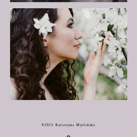
©2025 Katarzyna Myślińska