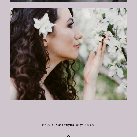
©2025 Katarzyna Myślińska