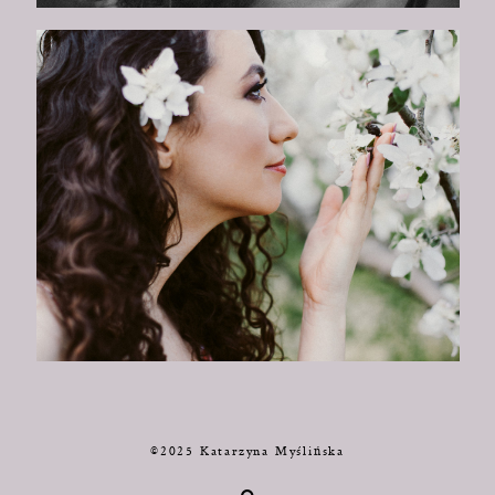
©2025 Katarzyna Myślińska