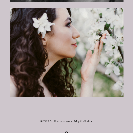
©2025 Katarzyna Myślińska